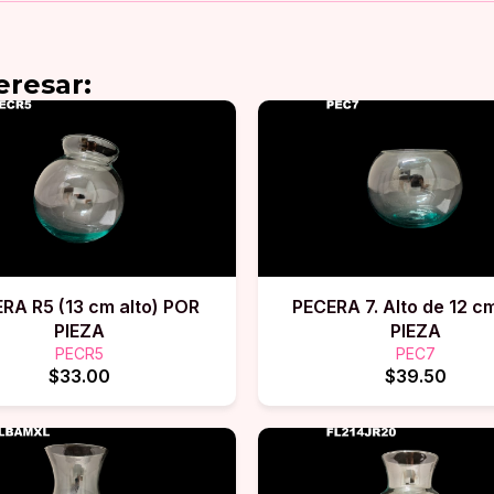
eresar:
RA R5 (13 cm alto) POR
PECERA 7. Alto de 12 c
PIEZA
PIEZA
PECR5
PEC7
$33.00
$39.50