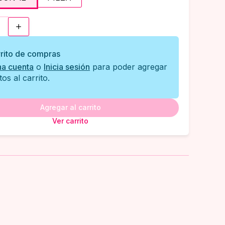
rito de compras
na cuenta
o
Inicia sesión
para poder agregar
os al carrito.
Agregar al carrito
Ver carrito