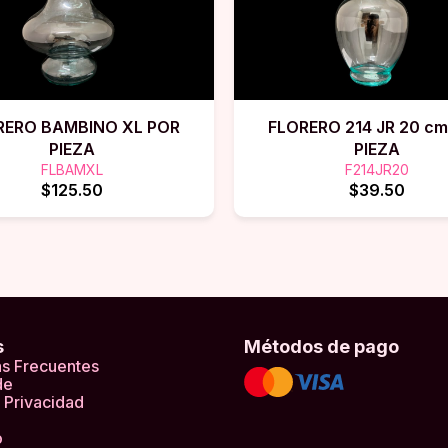
RERO BAMBINO XL POR
FLORERO 214 JR 20 c
PIEZA
PIEZA
FLBAMXL
F214JR20
$125.50
$39.50
s
Métodos de pago
s Frecuentes
de
 Privacidad
o