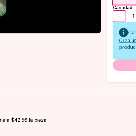
Cantidad:
Car
Crea u
product
e a $42.56 la pieza