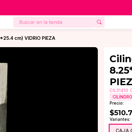
25*25.4 cm) VIDRIO PIEZA
Cilin
8.25
PIE
CIL31410 
CILINDR
Precio:
$510.
Variantes:
CAJA 