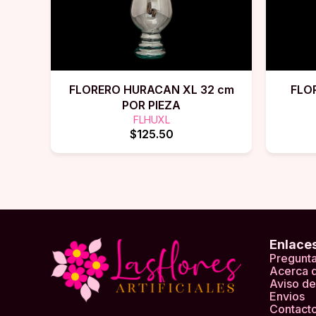
FLORERO HURACAN XL 32 cm
FLO
POR PIEZA
FLHUXL
$125.50
Enlace
Pregunta
Acerca 
Aviso de
Envios
Contact