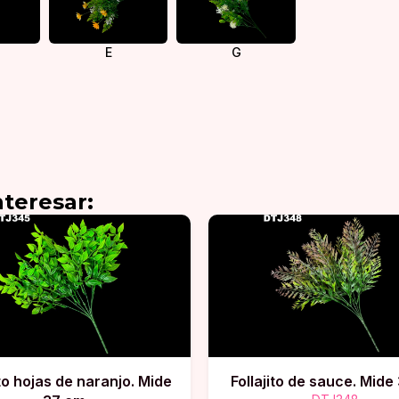
E
G
teresar:
ito hojas de naranjo. Mide
Follajito de sauce. Mide