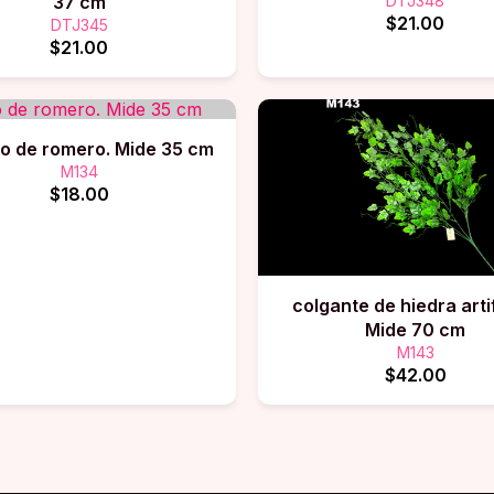
37 cm
DTJ348
$21.00
DTJ345
$21.00
ito de romero. Mide 35 cm
M134
$18.00
colgante de hiedra artif
Mide 70 cm
M143
$42.00