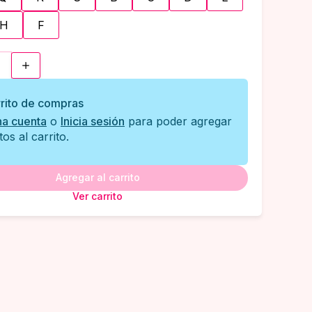
H
F
rito de compras
na cuenta
o
Inicia sesión
para poder agregar
os al carrito.
Agregar al carrito
Ver carrito