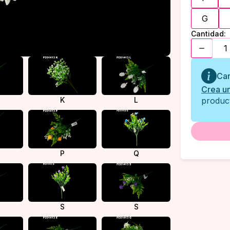
G
Cantidad:
Car
Crea u
K
L
product
P
Q
S
S