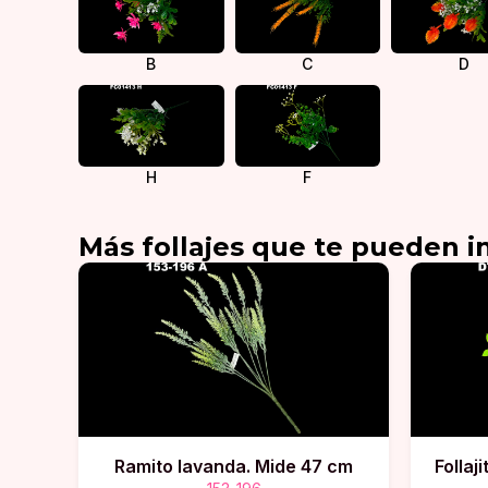
B
C
D
H
F
Más
follajes
que te pueden in
Ramito lavanda. Mide 47 cm
Follaj