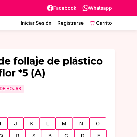
Facebook
Whatsapp
Iniciar Sesión
Registrarse
Carrito
de follaje de plástico
flor *5
(A)
 DE HOJAS
I
J
K
L
M
N
O
Q
R
S
B
C
D
E