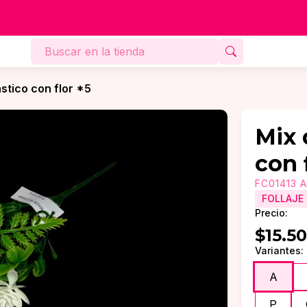
ástico con flor *5
Mix 
con 
FC01413 A
FOLLAJE
Precio:
$15.50
Variantes:
A
P