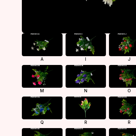
A
I
J
M
N
O
Q
R
R