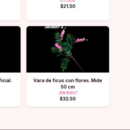
DTJ358
$21.50
icial.
Vara de ficus con flores. Mide
50 cm
JMH8897
$32.50