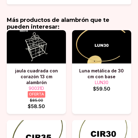
Más
productos de alambrón
que te
pueden interesar:
jaula cuadrada con
Luna metálica de 30
corazón 13 cm
cm con base
alambrón
LUN30
90031D
$59.50
OFERTA
$85.00
$58.50