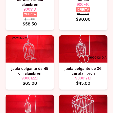
alambrón
900-40
90031D
OFERTA
OFERTA
$130.50
$90.00
$85.00
$58.50
jaula colgante de 45
jaula colgante de 36
cm alambrón
cm alambrón
9000122D
9000121D
$65.00
$45.00