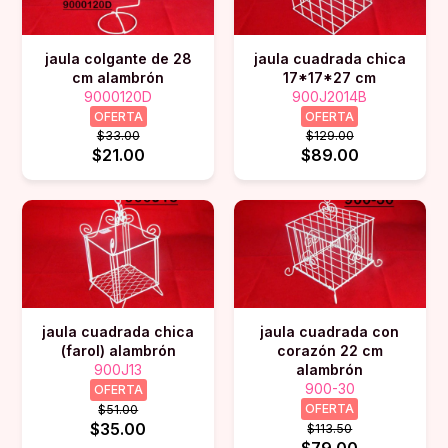
jaula colgante de 28
jaula cuadrada chica
cm alambrón
17*17*27 cm
9000120D
900J2014B
OFERTA
OFERTA
$33.00
$129.00
$21.00
$89.00
jaula cuadrada chica
jaula cuadrada con
(farol) alambrón
corazón 22 cm
900J13
alambrón
900-30
OFERTA
OFERTA
$51.00
$35.00
$113.50
$79.00