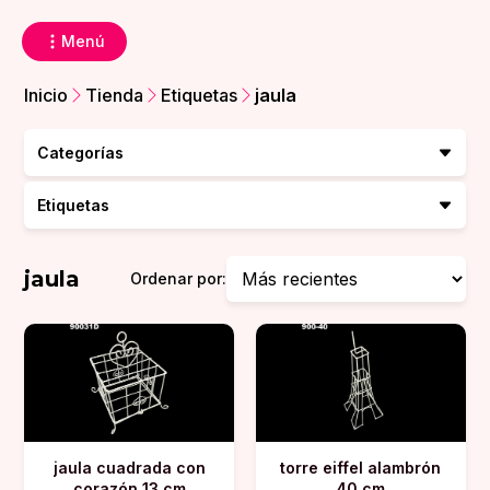
Menú
Inicio
Tienda
Etiquetas
jaula
Categorías
Etiquetas
jaula
Ordenar por:
jaula cuadrada con
torre eiffel alambrón
corazón 13 cm
40 cm