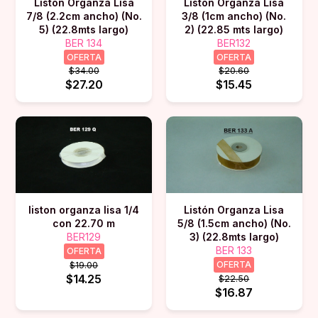
Listón Organza Lisa
Listón Organza Lisa
7/8 (2.2cm ancho) (No.
3/8 (1cm ancho) (No.
5) (22.8mts largo)
2) (22.85 mts largo)
BER 134
BER132
OFERTA
OFERTA
$34.00
$20.60
$27.20
$15.45
liston organza lisa 1/4
Listón Organza Lisa
con 22.70 m
5/8 (1.5cm ancho) (No.
BER129
3) (22.8mts largo)
BER 133
OFERTA
OFERTA
$19.00
$14.25
$22.50
$16.87