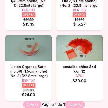
1/4 (7mm ancho) (No.
Filo 3/8 (1cm ancho)
1) (22.8mts largo)
(No. 2) (22.8mts largo)
BER 103
BER 106
OFERTA
OFERTA
$20.20
$21.70
$15.15
$16.27
Listón Organza Satin
costalito chico 3*4
Filo 5/8 (1.5cm ancho)
con 12
(No. 3) (22.8mts largo)
8701
BER 107
$39.90
OFERTA
$32.00
$24.00
Página
1
de
1
Anterior
Siguiente