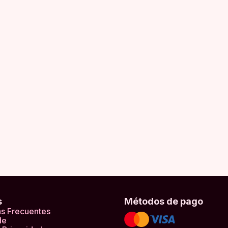
s
Métodos de pago
s Frecuentes
de