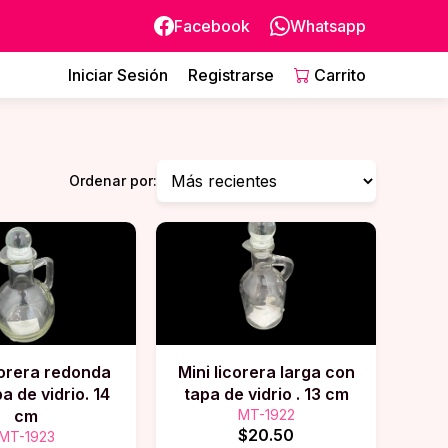
Facebook
Whatsapp
Iniciar Sesión
Registrarse
Carrito
Ordenar por:
corera redonda
Mini licorera larga con
a de vidrio. 14
tapa de vidrio . 13 cm
cm
MT-1922
$20.50
MT-1923