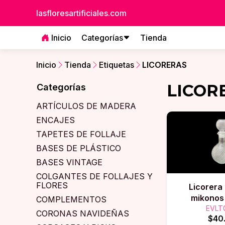
lasfloresartificiales.com
Inicio
Categorías
Tienda
Inicio
Tienda
Etiquetas
LICORERAS
LICOR
Categorías
ARTÍCULOS DE MADERA
ENCAJES
TAPETES DE FOLLAJE
BASES DE PLÁSTICO
BASES VINTAGE
COLGANTES DE FOLLAJES Y
FLORES
Licorera
mikonos
COMPLEMENTOS
EVLT
CORONAS NAVIDEÑAS
$40