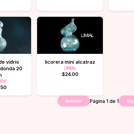
de vidrio
licorera mini alcatraz
edonda 20
LIMIAL
$24.00
m
106
.50
Página
1
de
1
Anterior
Sig