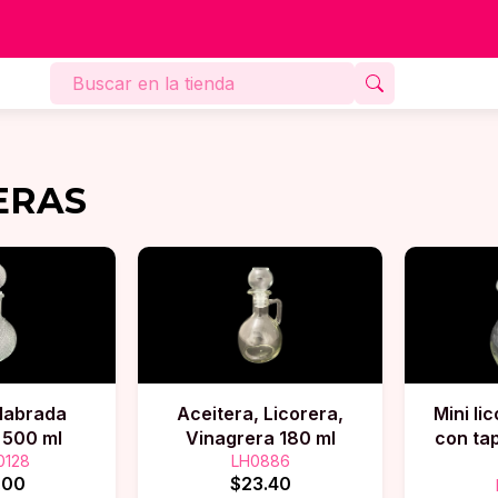
ERAS
 labrada
Aceitera, Licorera,
Mini li
 500 ml
Vinagrera 180 ml
con tap
0128
LH0886
.00
$23.40