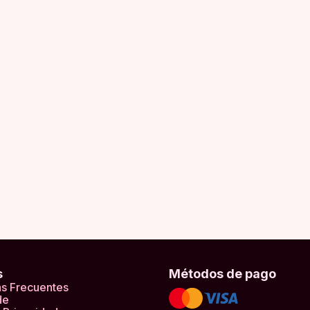
s
Métodos de pago
s Frecuentes
de