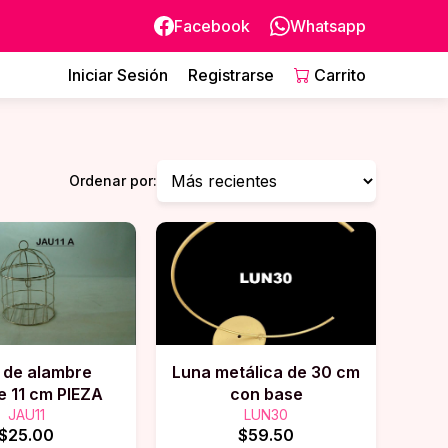
Facebook
Whatsapp
Iniciar Sesión
Registrarse
Carrito
Ordenar por:
a de alambre
Luna metálica de 30 cm
e 11 cm PIEZA
con base
JAU11
LUN30
$25.00
$59.50