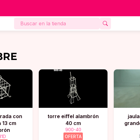
BRE
drada con
torre eiffel alambrón
jaul
 13 cm
40 cm
grand
brón
900-40
OFERTA
31D