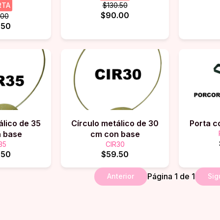
RTA
$130.50
$90.00
.00
.50
álico de 35
Círculo metálico de 30
Porta c
 base
cm con base
35
CIR30
.50
$59.50
Página
1
de
1
Anterior
Sig