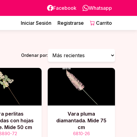
Facebook
Whatsapp
Iniciar Sesión
Registrarse
Carrito
Ordenar por:
a perlitas
Vara pluma
das con hojas
diamantada. Mide 75
e. Mide 50 cm
cm
8890-72
6810-26