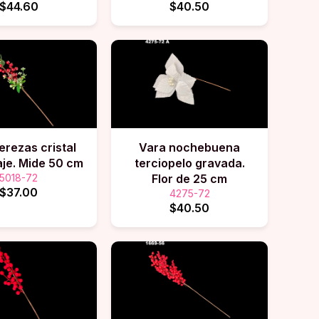
$44.60
$40.50
erezas cristal
Vara nochebuena
aje. Mide 50 cm
terciopelo gravada.
5018-72
Flor de 25 cm
$37.00
4275-72
$40.50