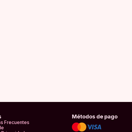
s
Métodos de pago
s Frecuentes
de