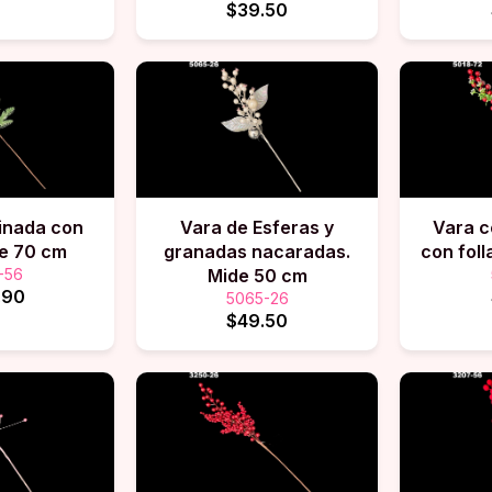
$39.50
inada con
Vara de Esferas y
Vara c
de 70 cm
granadas nacaradas.
con foll
-56
Mide 50 cm
.90
5065-26
$49.50