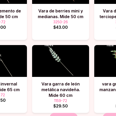
emento de
Vara de berries mini y
Vara 
ide 50 cm
medianas. Mide 50 cm
terciop
-72
3250-26
.00
$43.00
 invernal
Vara garra de león
vara g
ide 65 cm
metálica navideña.
manzana
-72
Mide 60 cm
.50
1159-72
$29.50