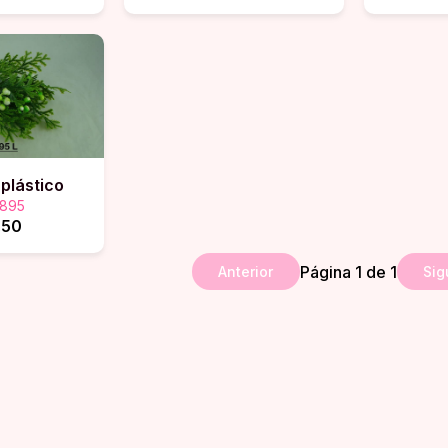
 plástico
895
.50
Página
1
de
1
Anterior
Sig