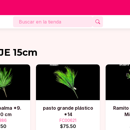
JE 15cm
palma *9.
pasto grande plástico
Ramito 
50 cm
*14
Mi
386
FC00621
.50
$75.50