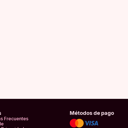
s
Métodos de pago
s Frecuentes
de