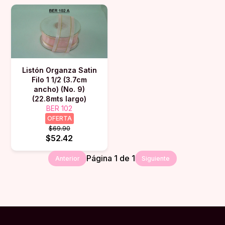
Listón Organza Satin
Filo 1 1/2 (3.7cm
ancho) (No. 9)
(22.8mts largo)
BER 102
OFERTA
$69.90
$52.42
Página
1
de
1
Anterior
Siguiente