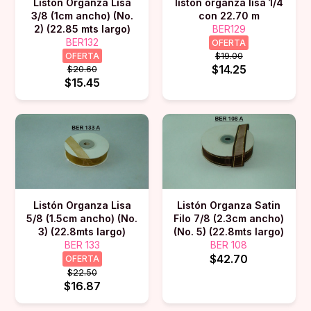
Listón Organza Lisa
liston organza lisa 1/4
3/8 (1cm ancho) (No.
con 22.70 m
2) (22.85 mts largo)
BER129
BER132
OFERTA
OFERTA
$19.00
$14.25
$20.60
$15.45
Listón Organza Lisa
Listón Organza Satin
5/8 (1.5cm ancho) (No.
Filo 7/8 (2.3cm ancho)
3) (22.8mts largo)
(No. 5) (22.8mts largo)
BER 133
BER 108
$42.70
OFERTA
$22.50
$16.87