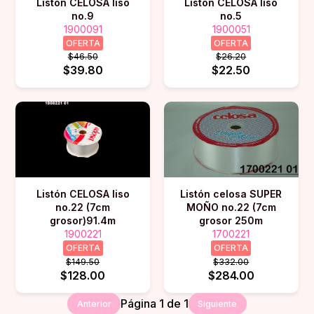
Listón CELOSA liso
Listón CELOSA liso
no.9
no.5
1900091
1900051
OFERTA
OFERTA
$46.50
$26.20
$39.80
$22.50
Listón CELOSA liso
Listón celosa SUPER
no.22 (7cm
MOÑO no.22 (7cm
grosor)91.4m
grosor 250m
1900221
1700221
OFERTA
OFERTA
$149.50
$332.00
$128.00
$284.00
Página
1
de
1
Anterior
Siguiente