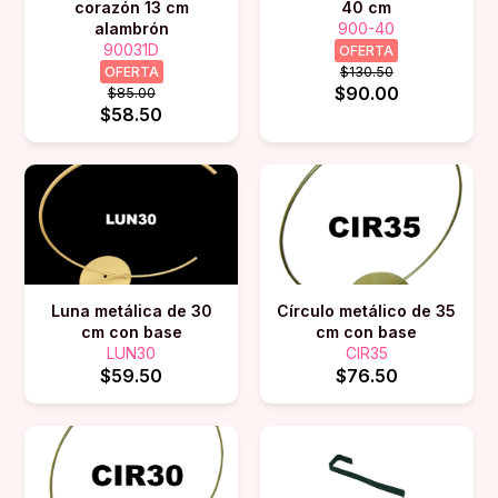
corazón 13 cm
40 cm
alambrón
900-40
90031D
OFERTA
OFERTA
$130.50
$90.00
$85.00
$58.50
Luna metálica de 30
Círculo metálico de 35
cm con base
cm con base
LUN30
CIR35
$59.50
$76.50